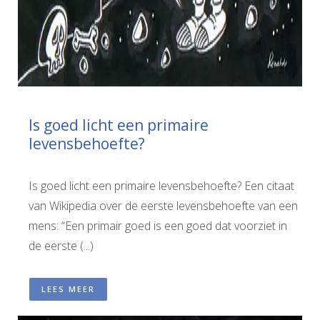
Is goed licht een primaire
levensbehoefte?
Is goed licht een primaire levensbehoefte? Een citaat
van Wikipedia over de eerste levensbehoefte van een
mens: “Een primair goed is een goed dat voorziet in
de eerste (...)
LEES MEER