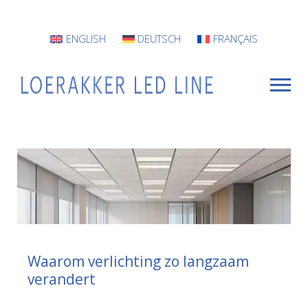
ENGLISH
DEUTSCH
FRANÇAIS
VOOR WIE
Armaturen
Projecten
INFO
Waarom verlichting zo langzaam
verandert
CONTACT