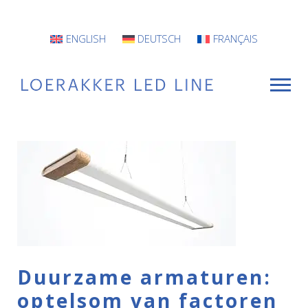
ENGLISH
DEUTSCH
FRANÇAIS
VOOR WIE
Armaturen
Projecten
INFO
Duurzame armaturen:
CONTACT
optelsom van factoren