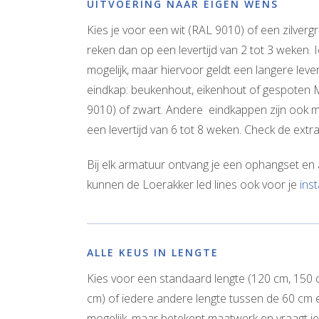
UITVOERING NAAR EIGEN WENS
Kies je voor een wit (RAL 9010) of een zilverg
reken dan op een levertijd van 2 tot 3 weken. 
mogelijk, maar hiervoor geldt een langere lever
eindkap: beukenhout, eikenhout of gespoten 
9010) of zwart. Andere eindkappen zijn ook mo
een levertijd van 6 tot 8 weken. Check de extr
Bij elk armatuur ontvang je een ophangset en a
kunnen de Loerakker led lines ook voor je
inst
ALLE KEUS IN LENGTE
Kies voor een standaard lengte (120 cm, 150
cm) of iedere andere lengte tussen de 60 cm 
mogelijk, maar betekent maatwerk en vraagt iets