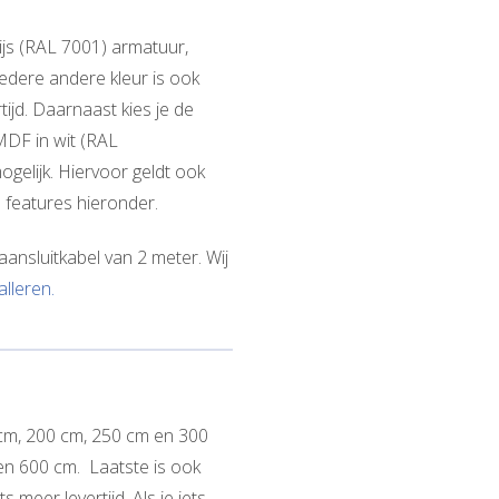
rijs (RAL 7001) armatuur,
Iedere andere kleur is ook
tijd. Daarnaast kies je de
MDF in wit (RAL
gelijk. Hiervoor geldt ook
a features hieronder.
ansluitkabel van 2 meter. Wij
alleren.
 cm, 200 cm, 250 cm en 300
en 600 cm. Laatste is ook
 meer levertijd. Als je iets