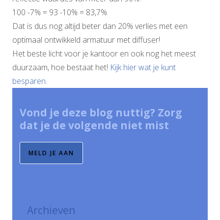
100 -7% = 93 -10% = 83,7%
Dat is dus nog altijd beter dan 20% verlies met een
optimaal ontwikkeld armatuur met diffuser!
Het beste licht voor je kantoor en ook nog het meest
duurzaam, hoe bestaat het!
Kijk hier wat je kunt
besparen.
Vond je deze blog nuttig? Zorg
dat je de volgende niet mist
MELD JE AAN
Archieven