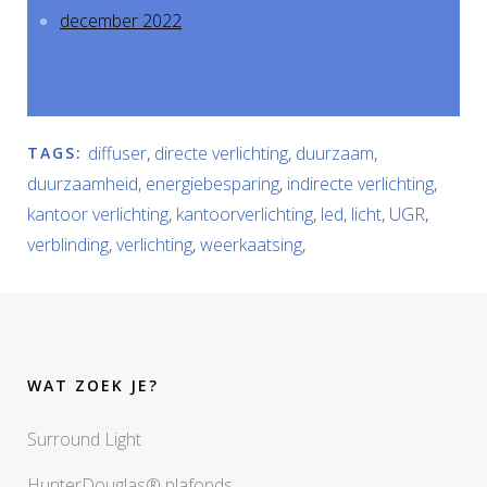
december 2022
diffuser
,
directe verlichting
,
duurzaam
,
TAGS:
duurzaamheid
,
energiebesparing
,
indirecte verlichting
,
kantoor verlichting
,
kantoorverlichting
,
led
,
licht
,
UGR
,
verblinding
,
verlichting
,
weerkaatsing
,
WAT ZOEK JE?
Surround Light
HunterDouglas® plafonds