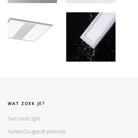
WAT ZOEK JE?
Surround Light
HunterDouglas® plafonds