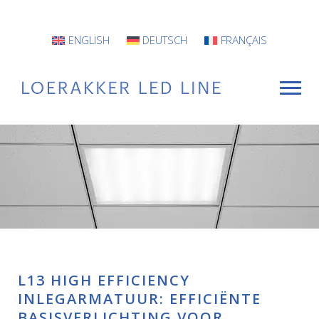
ENGLISH
DEUTSCH
FRANÇAIS
VOOR WIE
Armaturen
Projecten
INFO
L13 HIGH EFFICIENCY
CONTACT
INLEGARMATUUR: EFFICIËNTE
BASISVERLICHTING VOOR