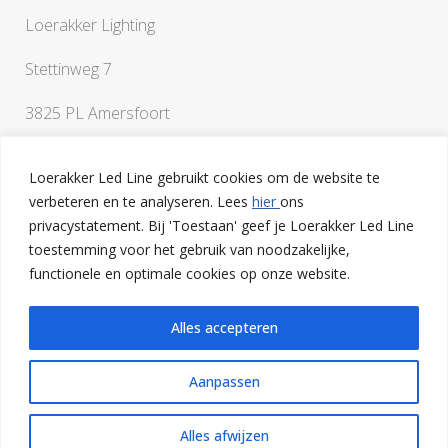
Loerakker Lighting
Stettinweg 7
3825 PL Amersfoort
Loerakker Led Line gebruikt cookies om de website te
verbeteren en te analyseren. Lees
hier
ons
privacystatement. Bij 'Toestaan' geef je Loerakker Led Line
toestemming voor het gebruik van noodzakelijke,
Als je vragen hebt of een klankbord nodig hebt bij het
functionele en optimale cookies op onze website.
uitwerken van je ideeën, ben je van harte welkom op onze
lichtstudio in Amersfoort
Alles accepteren
Aanpassen
Alles afwijzen