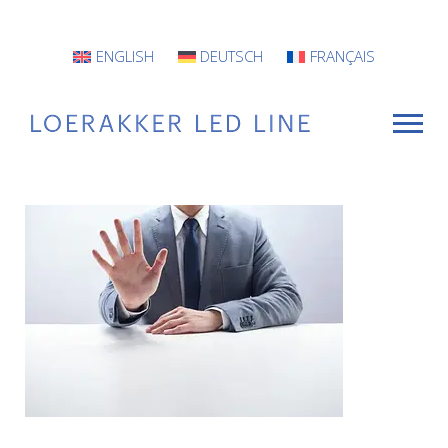
ENGLISH
DEUTSCH
FRANÇAIS
VOOR WIE
Armaturen
Projecten
INFO
CONTACT