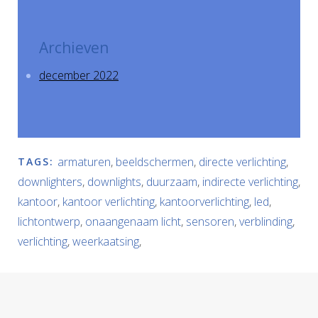
Archieven
december 2022
armaturen
,
beeldschermen
,
directe verlichting
,
TAGS:
downlighters
,
downlights
,
duurzaam
,
indirecte verlichting
,
kantoor
,
kantoor verlichting
,
kantoorverlichting
,
led
,
lichtontwerp
,
onaangenaam licht
,
sensoren
,
verblinding
,
verlichting
,
weerkaatsing
,