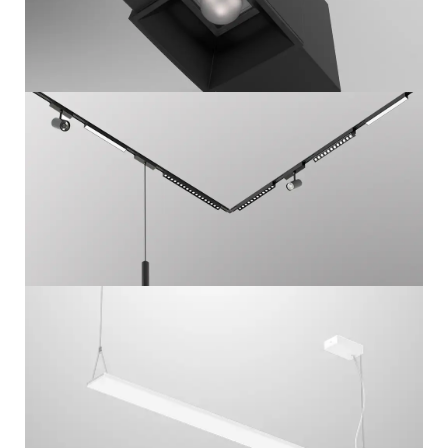
L14-TR
48V TRACKLIGHT VOOR HEARTFELT
L15
PENDELARMATUUR