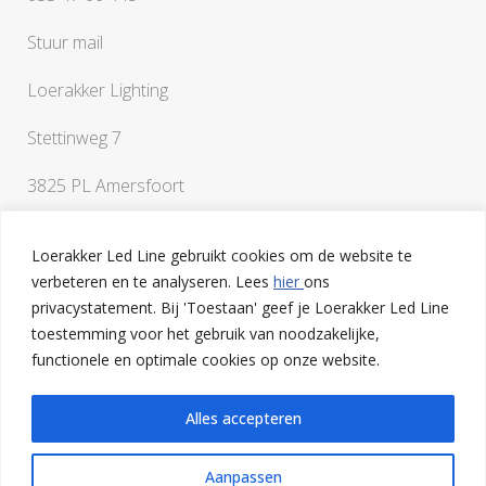
Stuur mail
Loerakker Lighting
Stettinweg 7
3825 PL Amersfoort
Loerakker Led Line gebruikt cookies om de website te
verbeteren en te analyseren. Lees
hier
ons
privacystatement. Bij 'Toestaan' geef je Loerakker Led Line
toestemming voor het gebruik van noodzakelijke,
Als je vragen hebt of een klankbord nodig hebt bij het
functionele en optimale cookies op onze website.
uitwerken van je ideeën, ben je van harte welkom op onze
lichtstudio in Amersfoort
Alles accepteren
Aanpassen