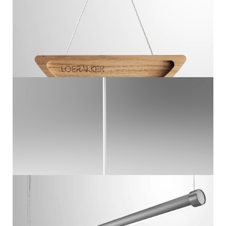
PENDELARMATUUR
L1
VLOERLAMP
L2
BUISARMATUUR COMBI