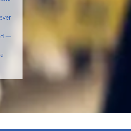
ever
rd —
ze