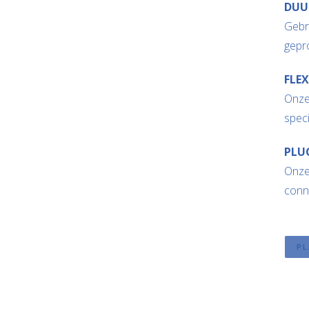
DUU
Gebru
gepr
FLEX
Onze
speci
PLU
Onze 
conne
PL