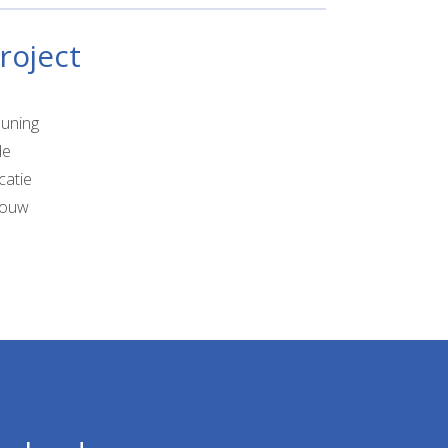
roject
euning
de
catie
jouw