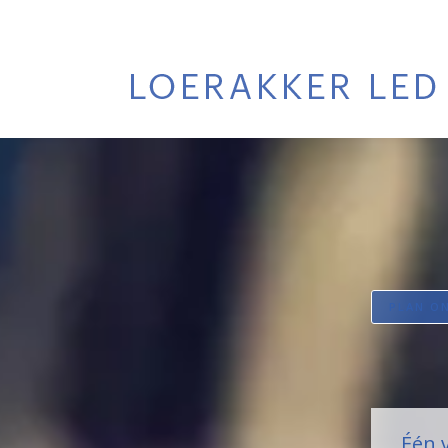
PLAN O
Één 