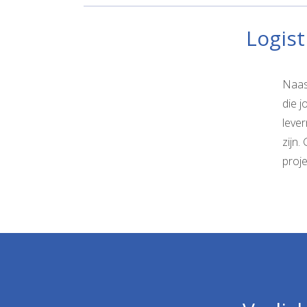
Logis
Naast
die 
lever
zijn
proje