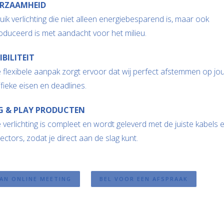
RZAAMHEID
ik verlichting die niet alleen energiebesparend is, maar ook
oduceerd is met aandacht voor het milieu.
IBILITEIT
 flexibele aanpak zorgt ervoor dat wij perfect afstemmen op jo
fieke eisen en deadlines.
G & PLAY PRODUCTEN
verlichting is compleet en wordt geleverd met de juiste kabels 
ctors, zodat je direct aan de slag kunt.
AN ONLINE MEETING
BEL VOOR EEN AFSPRAAK