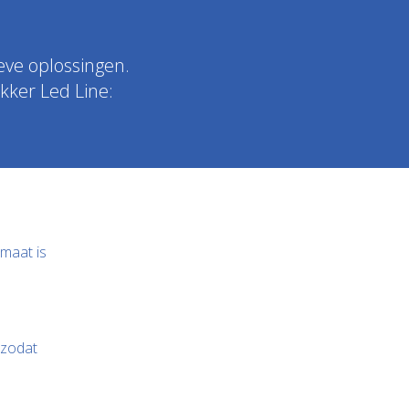
eve oplossingen.
akker Led Line:
 maat is
 zodat