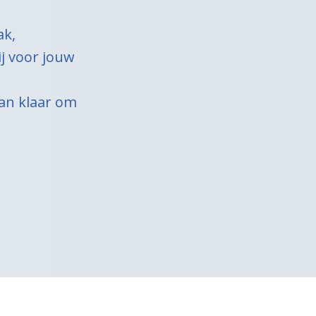
ak,
j voor jouw
aan klaar om