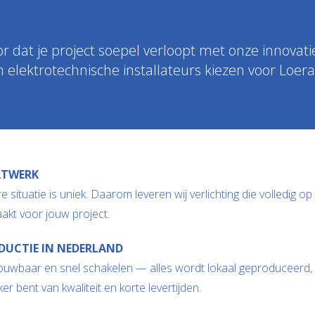
or dat je project soepel verloopt met onze innovati
 elektrotechnische installateurs kiezen voor Loer
TWERK
e situatie is uniek. Daarom leveren wij verlichting die volledig op
akt voor jouw project.
DUCTIE IN NEDERLAND
ouwbaar en snel schakelen — alles wordt lokaal geproduceerd,
ker bent van kwaliteit en korte levertijden.