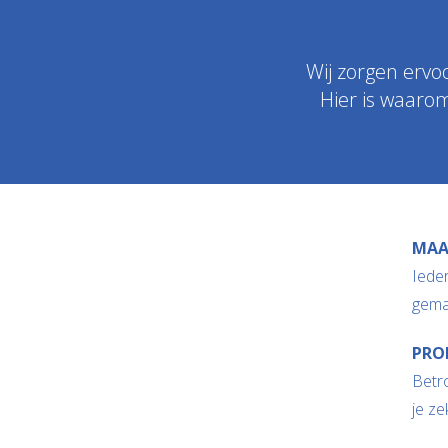
Wij zorgen ervo
Hier is waarom
MAA
Ieder
gema
PRO
Betr
je ze