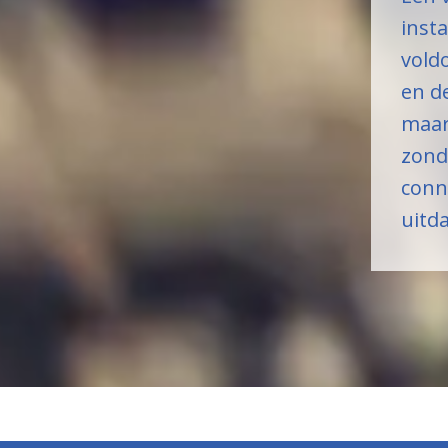
insta
vold
en de
maar
zond
conn
uitd