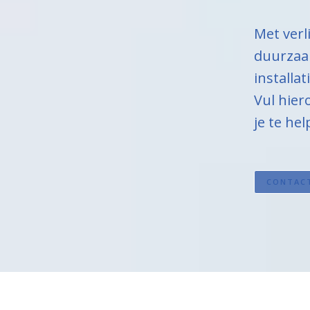
Met verl
duurzaam
installa
Vul hier
je te he
CONTAC