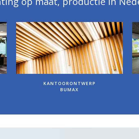
hting op maat, productie in Ne
KANTOORONTWERP
BUMAX