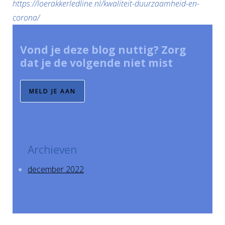
https://loerakkerledline.nl/kwaliteit-duurzaamheid-en-
corona/
Vond je deze blog nuttig? Zorg
dat je de volgende niet mist
MELD JE AAN
Archieven
december 2022