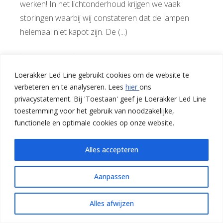
werken! In het lichtonderhoud krijgen we vaak
storingen waarbij wij constateren dat de lampen
helemaal niet kapot zijn. De (...)
LEES MEER
Loerakker Led Line gebruikt cookies om de website te
verbeteren en te analyseren. Lees
hier
ons
https://youtu.be/QcHwkPgAXBw
privacystatement. Bij 'Toestaan' geef je Loerakker Led Line
toestemming voor het gebruik van noodzakelijke,
functionele en optimale cookies op onze website.
Alles accepteren
Aanpassen
Alles afwijzen