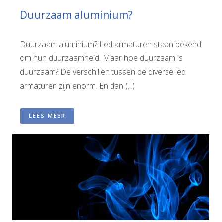
Duurzaam aluminium?
Duurzaam aluminium? Led armaturen staan bekend
om hun duurzaamheid. Maar hoe duurzaam is
duurzaam? De verschillen tussen de diverse led
armaturen zijn enorm. En dan (...)
LEES MEER