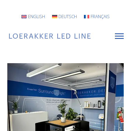
ENGLISH
DEUTSCH
FRANÇAIS
VOOR WIE
Armaturen
Projecten
INFO
CONTACT