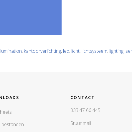
illumination
,
kantoorverlichting
,
led
,
licht
,
lichtsysteem
,
lighting
,
se
NLOADS
CONTACT
033 47 66 445
heets
Stuur mail
x bestanden