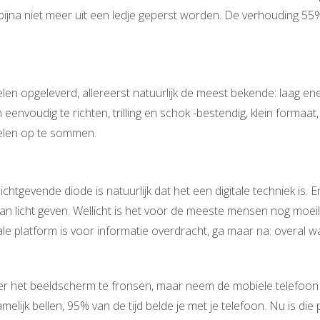
 bijna niet meer uit een ledje geperst worden. De verhouding 55
elen opgeleverd, allereerst natuurlijk de meest bekende: laag en
n eenvoudig te richten, trilling en schok -bestendig, klein formaa
delen op te sommen.
gevende diode is natuurlijk dat het een digitale techniek is. En 
n licht geven. Wellicht is het voor de meeste mensen nog moeilij
ale platform is voor informatie overdracht, ga maar na: overal waa
r het beeldscherm te fronsen, maar neem de mobiele telefoon 
melijk bellen, 95% van de tijd belde je met je telefoon. Nu is die