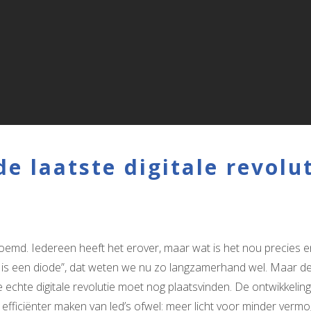
de laatste digitale revolu
enoemd. Iedereen heeft het erover, maar wat is het nou precie
ed is een diode”, dat weten we nu zo langzamerhand wel. Maar d
echte digitale revolutie moet nog plaatsvinden. De ontwikkeling
efficiënter maken van led’s ofwel: meer licht voor minder vermog