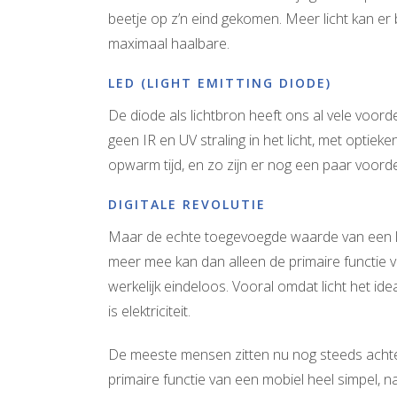
beetje op z’n eind gekomen. Meer licht kan er
maximaal haalbare.
LED (LIGHT EMITTING DIODE)
De diode als lichtbron heeft ons al vele voord
geen IR en UV straling in het licht, met optieke
opwarm tijd, en zo zijn er nog een paar voor
DIGITALE REVOLUTIE
Maar de echte toegevoegde waarde van een licht
meer mee kan dan alleen de primaire functie va
werkelijk eindeloos. Vooral omdat licht het ide
is elektriciteit.
De meeste mensen zitten nu nog steeds achte
primaire functie van een mobiel heel simpel, na