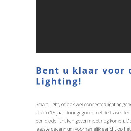
Bent u klaar voor 
Lighting!
Smart Light, of ook wel connected lighting g
al zo’n 15 jaar doodgegooid met de frase: “l
een diode licht kan geven moet nog komen. De 
laatste decennium voornamelijk gericht op het 