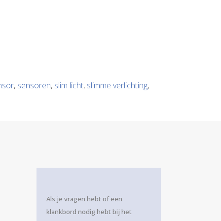
nsor
,
sensoren
,
slim licht
,
slimme verlichting
,
Als je vragen hebt of een
klankbord nodig hebt bij het