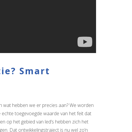
tie? Smart
s en wat hebben we er precies aan? We worden
e echte toegevoegde waarde van het feit dat
en op het gebied van led’s hebben zich het
en. Dat ontwikkelingstraject is nu wel zo’n