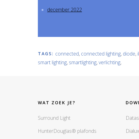
december 2022
connected
,
connected lighting
,
diode
,
TAGS:
smart lighting
,
smartlighting
,
verlichting
,
WAT ZOEK JE?
DOW
Surround Light
Datas
HunterDouglas® plafonds
Dialu