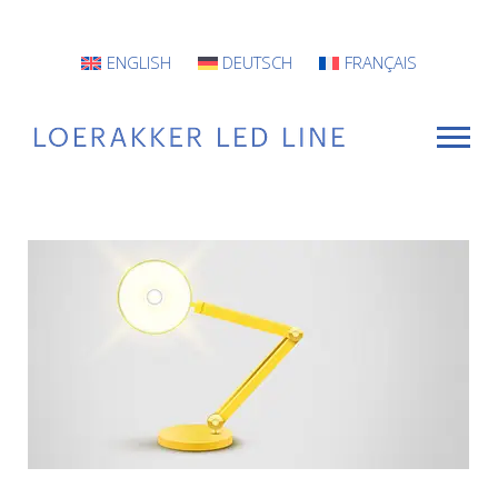
ENGLISH
DEUTSCH
FRANÇAIS
VOOR WIE
Armaturen
Projecten
INFO
CONTACT