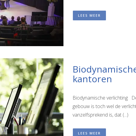
LEES MEER
Biodynamische 
kantoren
Biodynamische verlichting De 
gebouw is toch wel de verlicht
vanzelfsprekend is, dat (...)
LEES MEER