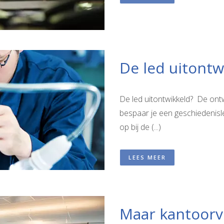
De led uitontw
De led uitontwikkeld? De ontw
bespaar je een geschiedenisle
op bij de (...)
LEES MEER
Maar kantoorve