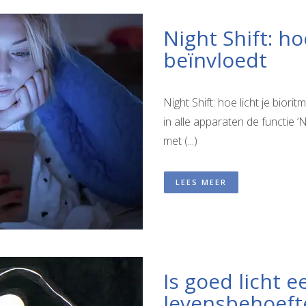
Night Shift: ho
beïnvloedt
Night Shift: hoe licht je bior
in alle apparaten de functie ‘N
met (...)
LEES MEER
Is goed licht 
levensbehoeft