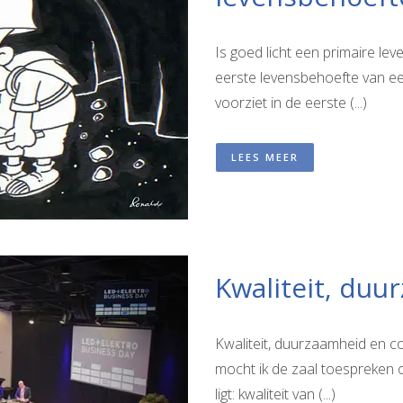
Is goed licht een primaire le
eerste levensbehoefte van ee
voorziet in de eerste (...)
LEES MEER
Kwaliteit, du
Kwaliteit, duurzaamheid en c
mocht ik de zaal toespreken 
ligt: kwaliteit van (...)