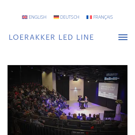
ENGLISH
DEUTSCH
FRANÇAIS
VOOR WIE
Armaturen
Projecten
INFO
CONTACT