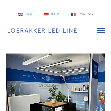
ENGLISH
DEUTSCH
FRANÇAIS
VOOR WIE
Armaturen
Projecten
INFO
CONTACT