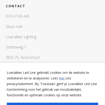
CONTACT
033 47 66 445
Stuur mail
Loerakker Lighting
Stettinweg 7
3825 PL Amersfoort
Loerakker Led Line gebruikt cookies om de website te
verbeteren en te analyseren. Lees
hier
ons
privacystatement. Bij 'Toestaan' geef je Loerakker Led Line
toestemming voor het gebruik van noodzakelijke,
Als je vragen hebt of een klankbord nodig hebt bij het
functionele en optimale cookies op onze website.
uitwerken van je ideeën, ben je van harte welkom op onze
lichtstudio in Amersfoort