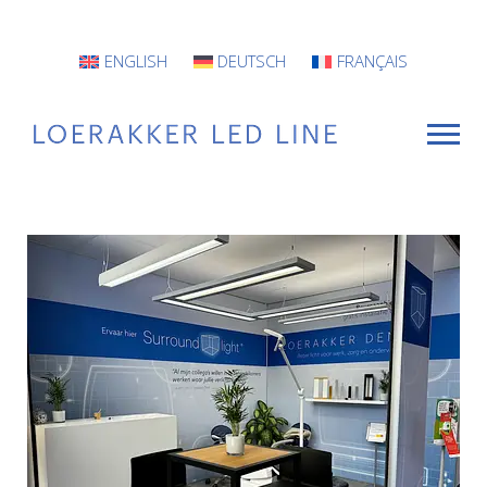
ENGLISH
DEUTSCH
FRANÇAIS
VOOR WIE
Armaturen
Projecten
INFO
CONTACT