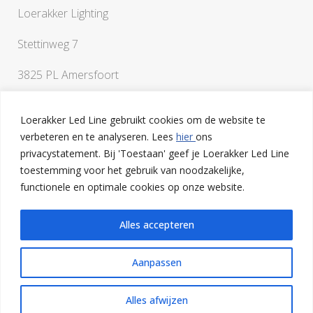
Loerakker Lighting
Stettinweg 7
3825 PL Amersfoort
Loerakker Led Line gebruikt cookies om de website te
verbeteren en te analyseren. Lees
hier
ons
privacystatement. Bij 'Toestaan' geef je Loerakker Led Line
toestemming voor het gebruik van noodzakelijke,
Als je vragen hebt of een klankbord nodig hebt bij het
functionele en optimale cookies op onze website.
uitwerken van je ideeën, ben je van harte welkom op onze
lichtstudio in Amersfoort
Alles accepteren
Aanpassen
Alles afwijzen