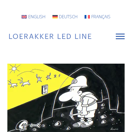
ENGLISH
DEUTSCH
FRANÇAIS
VOOR WIE
Armaturen
Projecten
INFO
CONTACT