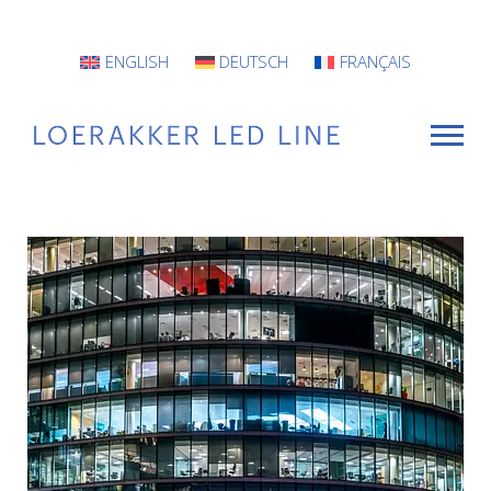
ENGLISH
DEUTSCH
FRANÇAIS
VOOR WIE
Armaturen
Projecten
INFO
CONTACT