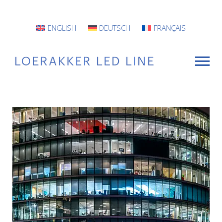
ENGLISH
DEUTSCH
FRANÇAIS
VOOR WIE
Armaturen
Projecten
INFO
CONTACT