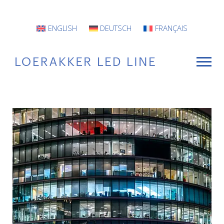
ENGLISH
DEUTSCH
FRANÇAIS
VOOR WIE
Armaturen
Projecten
INFO
CONTACT