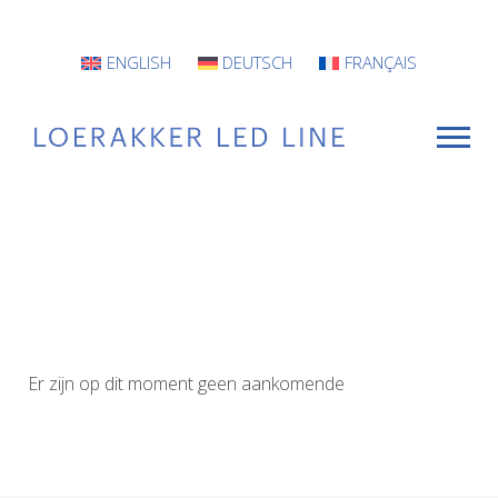
ENGLISH
DEUTSCH
FRANÇAIS
VOOR WIE
Armaturen
Projecten
Er zijn op dit moment geen aankomende
INFO
CONTACT