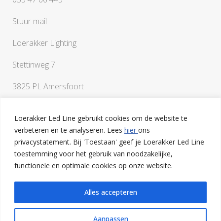
Stuur mail
Loerakker Lighting
Stettinweg 7
3825 PL Amersfoort
Loerakker Led Line gebruikt cookies om de website te
verbeteren en te analyseren. Lees
hier
ons
privacystatement. Bij 'Toestaan' geef je Loerakker Led Line
toestemming voor het gebruik van noodzakelijke,
Als je vragen hebt of een klankbord nodig hebt bij het
functionele en optimale cookies op onze website.
uitwerken van je ideeën, ben je van harte welkom op onze
lichtstudio in Amersfoort
Alles accepteren
Aanpassen