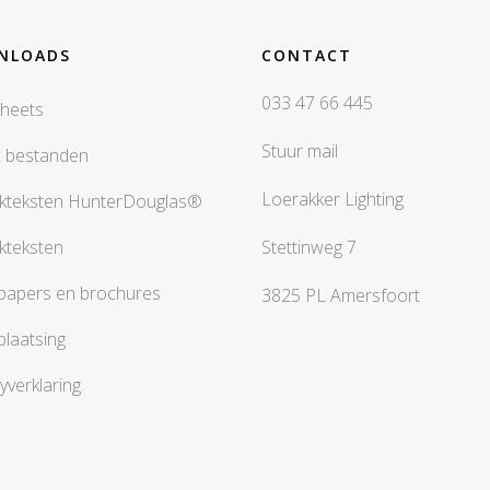
NLOADS
CONTACT
033 47 66 445
heets
Stuur mail
x bestanden
Loerakker Lighting
kteksten HunterDouglas®
kteksten
Stettinweg 7
papers en brochures
3825 PL Amersfoort
plaatsing
yverklaring