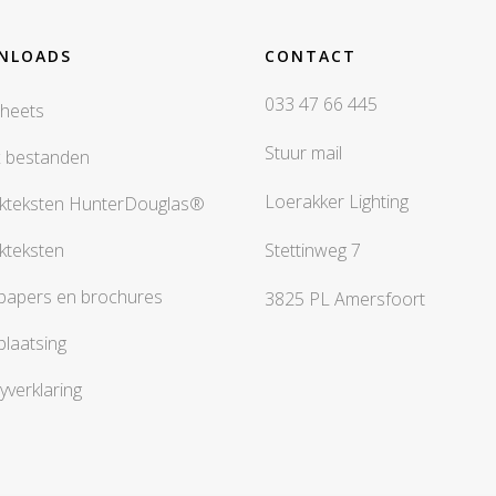
NLOADS
CONTACT
033 47 66 445
heets
Stuur mail
x bestanden
Loerakker Lighting
kteksten HunterDouglas®
kteksten
Stettinweg 7
papers en brochures
3825 PL Amersfoort
plaatsing
yverklaring