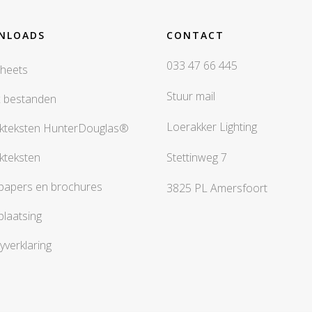
NLOADS
CONTACT
033 47 66 445
heets
Stuur mail
x bestanden
Loerakker Lighting
kteksten HunterDouglas®
kteksten
Stettinweg 7
papers en brochures
3825 PL Amersfoort
plaatsing
yverklaring