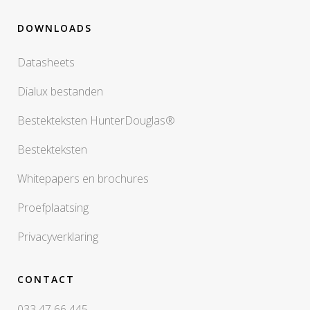
DOWNLOADS
Datasheets
Dialux bestanden
Bestekteksten HunterDouglas®
Bestekteksten
Whitepapers en brochures
Proefplaatsing
Privacyverklaring
CONTACT
033 47 66 445