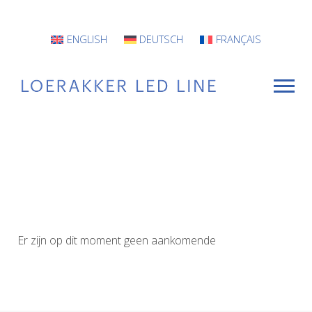
ENGLISH
DEUTSCH
FRANÇAIS
VOOR WIE
Armaturen
Projecten
Er zijn op dit moment geen aankomende
INFO
CONTACT