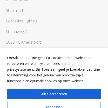
Stuur mail
Loerakker Lighting
Stettinweg 7
3825 PL Amersfoort
Loerakker Led Line gebruikt cookies om de website te
verbeteren en te analyseren. Lees
hier
ons
privacystatement. Bij 'Toestaan' geef je Loerakker Led Line
toestemming voor het gebruik van noodzakelijke,
Als je vragen hebt of een klankbord nodig hebt bij het
functionele en optimale cookies op onze website.
uitwerken van je ideeën, ben je van harte welkom op onze
lichtstudio in Amersfoort
Alles accepteren
Aanpassen