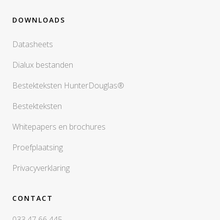
DOWNLOADS
Datasheets
Dialux bestanden
Bestekteksten HunterDouglas®
Bestekteksten
Whitepapers en brochures
Proefplaatsing
Privacyverklaring
CONTACT
033 47 66 445