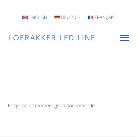
ENGLISH
DEUTSCH
FRANÇAIS
VOOR WIE
Armaturen
Projecten
Er zijn op dit moment geen aankomende
INFO
CONTACT