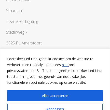
Stuur mail
Loerakker Lighting
Stettinweg 7
3825 PL Amersfoort
Loerakker Led Line gebruikt cookies om de website te
verbeteren en te analyseren. Lees
hier
ons
privacystatement. Bij 'Toestaan' geef je Loerakker Led Line
toestemming voor het gebruik van noodzakelijke,
Als je vragen hebt of een klankbord nodig hebt bij het
functionele en optimale cookies op onze website.
uitwerken van je ideeën, ben je van harte welkom op onze
lichtstudio in Amersfoort
Alles accepteren
Aanpassen