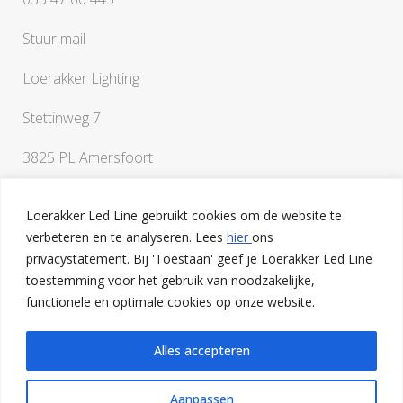
Stuur mail
Loerakker Lighting
Stettinweg 7
3825 PL Amersfoort
Loerakker Led Line gebruikt cookies om de website te
verbeteren en te analyseren. Lees
hier
ons
privacystatement. Bij 'Toestaan' geef je Loerakker Led Line
toestemming voor het gebruik van noodzakelijke,
Als je vragen hebt of een klankbord nodig hebt bij het
functionele en optimale cookies op onze website.
uitwerken van je ideeën, ben je van harte welkom op onze
lichtstudio in Amersfoort
Alles accepteren
Aanpassen