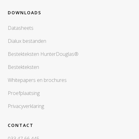
DOWNLOADS
Datasheets
Dialux bestanden
Bestekteksten HunterDouglas®
Bestekteksten
Whitepapers en brochures
Proefplaatsing
Privacyverklaring
CONTACT
033 47 66 445