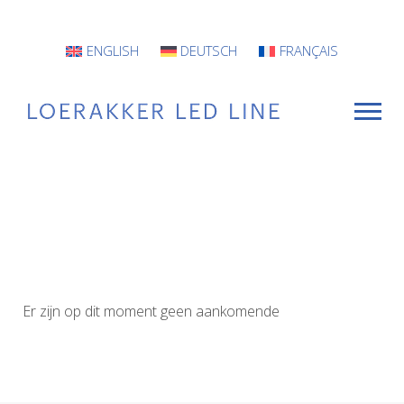
ENGLISH
DEUTSCH
FRANÇAIS
VOOR WIE
Armaturen
Projecten
Er zijn op dit moment geen aankomende
INFO
CONTACT