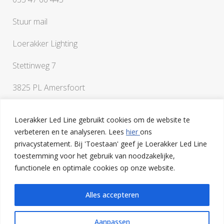
Stuur mail
Loerakker Lighting
Stettinweg 7
3825 PL Amersfoort
Loerakker Led Line gebruikt cookies om de website te
verbeteren en te analyseren. Lees
hier
ons
privacystatement. Bij 'Toestaan' geef je Loerakker Led Line
toestemming voor het gebruik van noodzakelijke,
Als je vragen hebt of een klankbord nodig hebt bij het
functionele en optimale cookies op onze website.
uitwerken van je ideeën, ben je van harte welkom op onze
lichtstudio in Amersfoort
Alles accepteren
Aanpassen