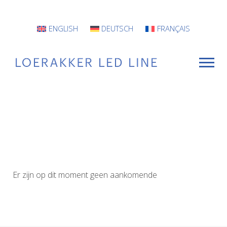
ENGLISH
DEUTSCH
FRANÇAIS
VOOR WIE
Armaturen
Projecten
Er zijn op dit moment geen aankomende
INFO
CONTACT