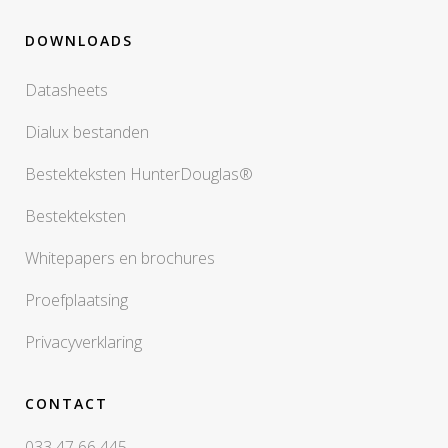
DOWNLOADS
Datasheets
Dialux bestanden
Bestekteksten HunterDouglas®
Bestekteksten
Whitepapers en brochures
Proefplaatsing
Privacyverklaring
CONTACT
033 47 66 445