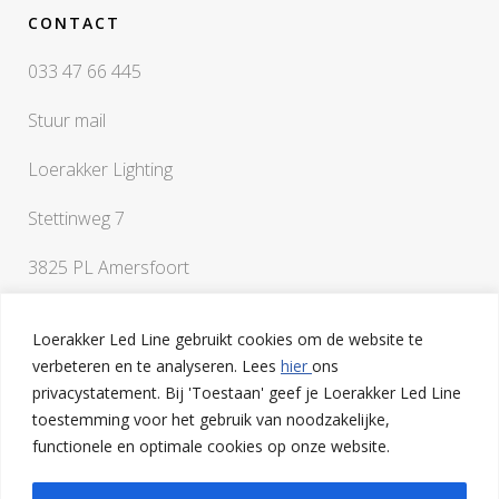
CONTACT
033 47 66 445
Stuur mail
Loerakker Lighting
Stettinweg 7
3825 PL Amersfoort
Loerakker Led Line gebruikt cookies om de website te
verbeteren en te analyseren. Lees
hier
ons
privacystatement. Bij 'Toestaan' geef je Loerakker Led Line
toestemming voor het gebruik van noodzakelijke,
Als je vragen hebt of een klankbord nodig hebt bij het
functionele en optimale cookies op onze website.
uitwerken van je ideeën, ben je van harte welkom op onze
lichtstudio in Amersfoort