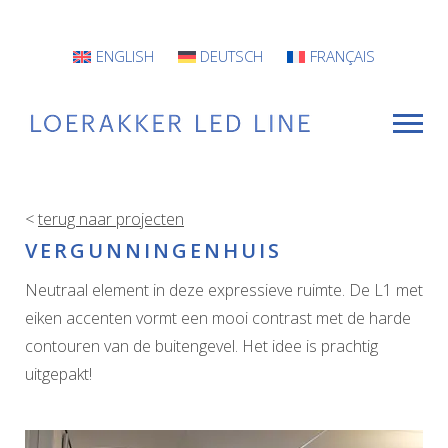
ENGLISH
DEUTSCH
FRANÇAIS
<
terug naar projecten
VOOR WIE
VERGUNNINGENHUIS
Armaturen
Neutraal element in deze expressieve ruimte. De L1 met
eiken accenten vormt een mooi contrast met de harde
Projecten
contouren van de buitengevel. Het idee is prachtig
INFO
uitgepakt!
CONTACT