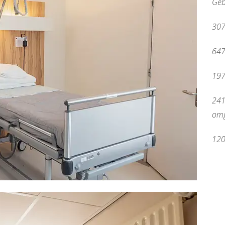
Geb
307
647
197
241
om
120