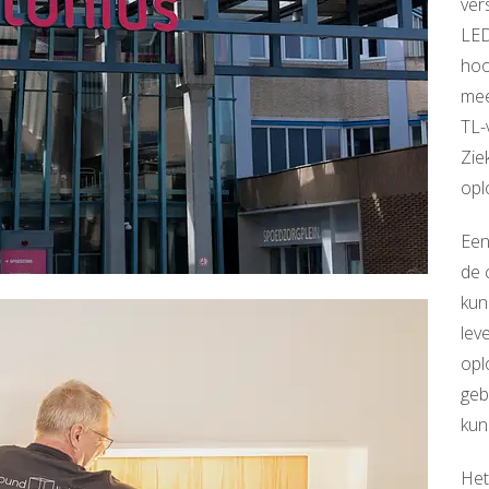
ver
LED
hoo
mee
TL-
Zie
opl
Een
de 
kun
lev
opl
geb
kun
Het