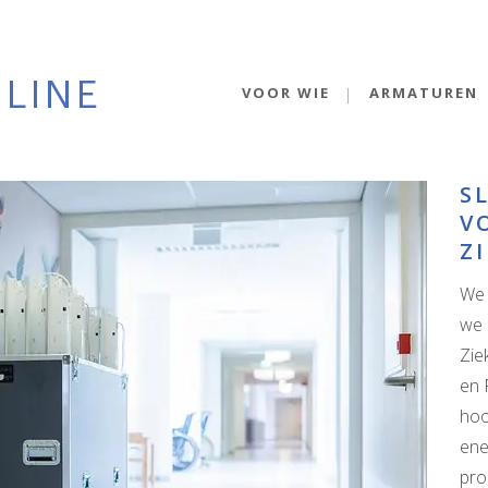
VOOR WIE
ARMATUREN
S
V
Z
We 
we 
Zie
en 
hoo
ene
pro