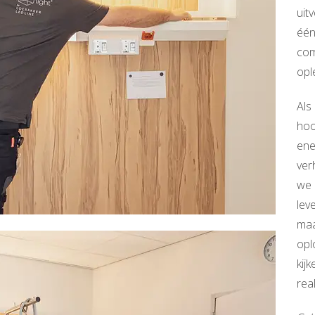
uit
één
com
opl
Als
hoo
ene
ver
we 
lev
maa
opl
kij
rea