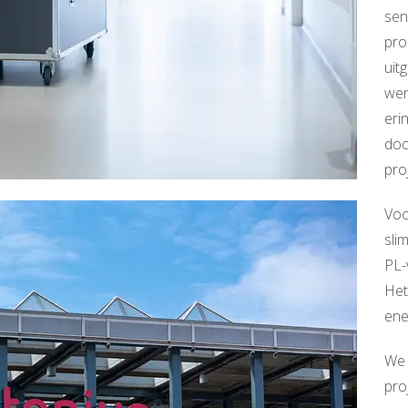
sen
pro
uit
wer
eri
doo
pro
Voo
sli
PL-
Het
ene
We 
pro