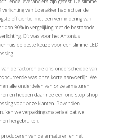
schillende leveranciers zijn getest. De slimme
 verlichting van Loerakker had echter de
gste efficiëntie, met een vermindering van
r dan 90% in vergelijking met de bestaande
verlichting. Dit was voor het Antonius
kenhuis de beste keuze voor een slimme LED-
ossing.
 van de factoren die ons onderscheidde van
concurrentie was onze korte aanvoerlijn. We
nen alle onderdelen van onze armaturen
eren en hebben daarmee een one-stop-shop-
ossing voor onze klanten. Bovendien
ruiken we verpakkingsmateriaal dat we
nen hergebruiken.
 produceren van de armaturen en het