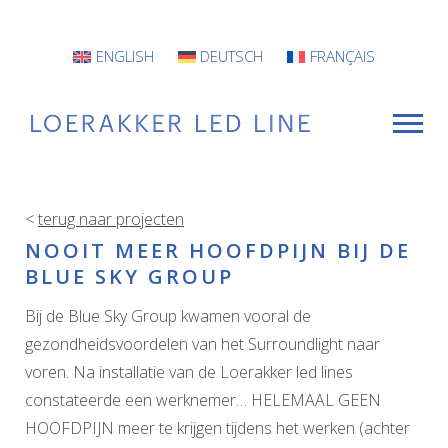
ENGLISH
DEUTSCH
FRANÇAIS
<
terug naar projecten
VOOR WIE
NOOIT MEER HOOFDPIJN BIJ DE
BLUE SKY GROUP
Armaturen
Bij de Blue Sky Group kwamen vooral de
Projecten
gezondheidsvoordelen van het Surroundlight naar
INFO
voren. Na installatie van de Loerakker led lines
constateerde een werknemer… HELEMAAL GEEN
CONTACT
HOOFDPIJN meer te krijgen tijdens het werken (achter