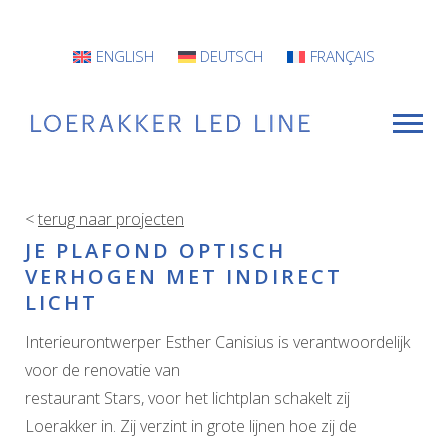
ENGLISH
DEUTSCH
FRANÇAIS
<
terug naar projecten
VOOR WIE
JE PLAFOND OPTISCH
VERHOGEN MET INDIRECT
Armaturen
LICHT
Projecten
Interieurontwerper Esther Canisius is verantwoordelijk
INFO
voor de renovatie van
restaurant Stars, voor het lichtplan schakelt zij
CONTACT
Loerakker in. Zij verzint in grote lijnen hoe zij de