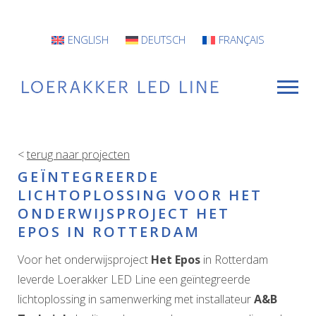
ENGLISH
DEUTSCH
FRANÇAIS
<
terug naar projecten
VOOR WIE
GEÏNTEGREERDE
LICHTOPLOSSING VOOR HET
Armaturen
ONDERWIJSPROJECT HET
Projecten
EPOS IN ROTTERDAM
Voor het onderwijsproject
Het Epos
in Rotterdam
INFO
leverde Loerakker LED Line een geïntegreerde
CONTACT
lichtoplossing in samenwerking met installateur
A&B