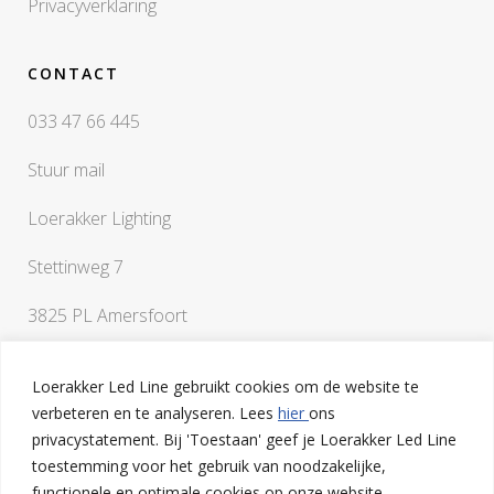
Privacyverklaring
CONTACT
033 47 66 445
Stuur mail
Loerakker Lighting
Stettinweg 7
3825 PL Amersfoort
Loerakker Led Line gebruikt cookies om de website te
verbeteren en te analyseren. Lees
hier
ons
privacystatement. Bij 'Toestaan' geef je Loerakker Led Line
toestemming voor het gebruik van noodzakelijke,
Als je vragen hebt of een klankbord nodig hebt bij het
functionele en optimale cookies op onze website.