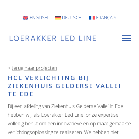
ENGLISH
DEUTSCH
FRANÇAIS
<
terug naar projecten
VOOR WIE
HCL VERLICHTING BIJ
ZIEKENHUIS GELDERSE VALLEI
Armaturen
TE EDE
Projecten
Bij een afdeling van Ziekenhuis Gelderse Vallei in Ede
INFO
hebben wij, als Loerakker Led Line, onze expertise
volledig benut om een innovatieve en op maat gemaakte
CONTACT
verlichtingsoplossing te realiseren. We hebben niet