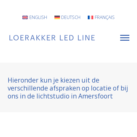
ENGLISH
DEUTSCH
FRANÇAIS
VOOR WIE
Hieronder kun je kiezen uit de
Armaturen
verschillende afspraken op locatie of bij
ons in de lichtstudio in Amersfoort
Projecten
INFO
CONTACT