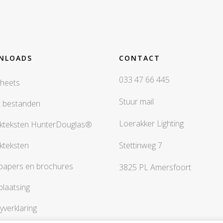
NLOADS
CONTACT
033 47 66 445
heets
Stuur mail
x bestanden
Loerakker Lighting
kteksten HunterDouglas®
kteksten
Stettinweg 7
papers en brochures
3825 PL Amersfoort
plaatsing
yverklaring