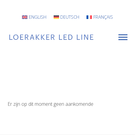
ENGLISH
DEUTSCH
FRANÇAIS
VOOR WIE
Armaturen
Projecten
Er zijn op dit moment geen aankomende
INFO
CONTACT