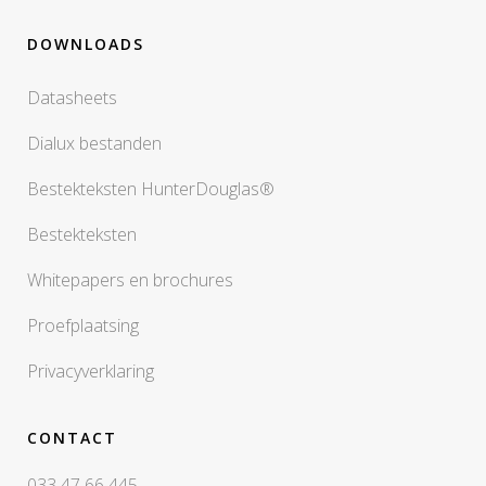
DOWNLOADS
Datasheets
Dialux bestanden
Bestekteksten HunterDouglas®
Bestekteksten
Whitepapers en brochures
Proefplaatsing
Privacyverklaring
CONTACT
033 47 66 445