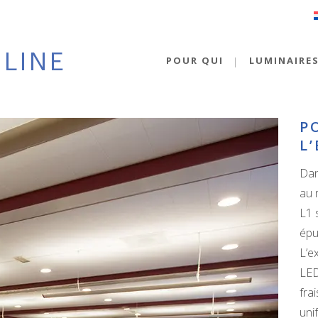
POUR QUI
LUMINAIRE
P
L
Dan
au 
L1 
épu
L’e
LED
fra
uni