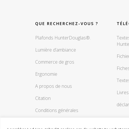
QUE RECHERCHEZ-VOUS ?
TÉL
Plafonds HunterDouglas®.
Textes
Hunt
Lumière d’ambiance
Fichie
Commerce de gros
Fiche
Ergonomie
Textes
A propos de nous
Livres
Citation
déclar
Conditions générales
Contact